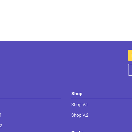
Duis cursus, mi quis viverra
mmodo diam libero vitae erat.
 rutrum lorem imperdiet. Nunc
rem ipsum dolor sit amet,
 varius enim in eros
 viverra ornare, eros dolor
vitae erat. Aenean faucibus
erdiet. Nunc ut sem vitae risus
Shop
Shop V.1
1
Shop V.2
.2